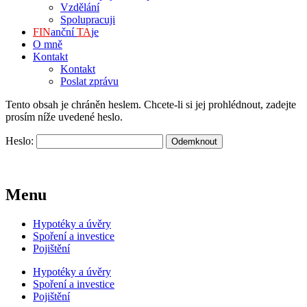
Vzdělání
Spolupracuji
FIN
anční
TA
je
O mně
Kontakt
Kontakt
Poslat zprávu
Tento obsah je chráněn heslem. Chcete-li si jej prohlédnout, zadejte
prosím níže uvedené heslo.
Heslo:
Menu
Hypotéky a úvěry
Spoření a investice​
Pojištění
Hypotéky a úvěry
Spoření a investice​
Pojištění