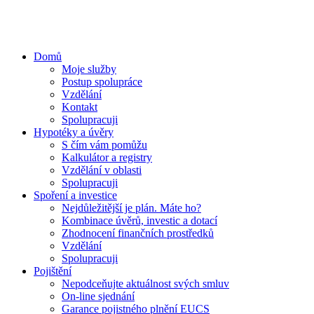
Domů
Moje služby
Postup spolupráce
Vzdělání
Kontakt
Spolupracuji
Hypotéky a úvěry
S čím vám pomůžu
Kalkulátor a registry
Vzdělání v oblasti
Spolupracuji
Spoření a investice​
Nejdůležitější je plán. Máte ho?
Kombinace úvěrů, investic a dotací
Zhodnocení finančních prostředků
Vzdělání
Spolupracuji
Pojištění
Nepodceňujte aktuálnost svých smluv
On-line sjednání
Garance pojistného plnění EUCS