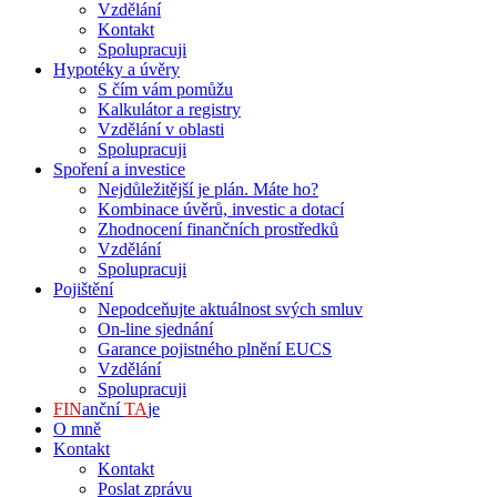
Vzdělání
Kontakt
Spolupracuji
Hypotéky a úvěry
S čím vám pomůžu
Kalkulátor a registry
Vzdělání v oblasti
Spolupracuji
Spoření a investice​
Nejdůležitější je plán. Máte ho?
Kombinace úvěrů, investic a dotací
Zhodnocení finančních prostředků
Vzdělání
Spolupracuji
Pojištění
Nepodceňujte aktuálnost svých smluv
On-line sjednání
Garance pojistného plnění EUCS
Vzdělání
Spolupracuji
FIN
anční
TA
je
O mně
Kontakt
Kontakt
Poslat zprávu