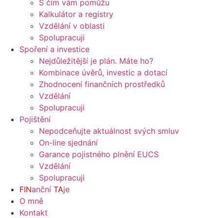
S čím vám pomůžu
Kalkulátor a registry
Vzdělání v oblasti
Spolupracuji
Spoření a investice​
Nejdůležitější je plán. Máte ho?
Kombinace úvěrů, investic a dotací
Zhodnocení finančních prostředků
Vzdělání
Spolupracuji
Pojištění
Nepodceňujte aktuálnost svých smluv
On-line sjednání
Garance pojistného plnění EUCS
Vzdělání
Spolupracuji
FIN
anční
TA
je
O mně
Kontakt