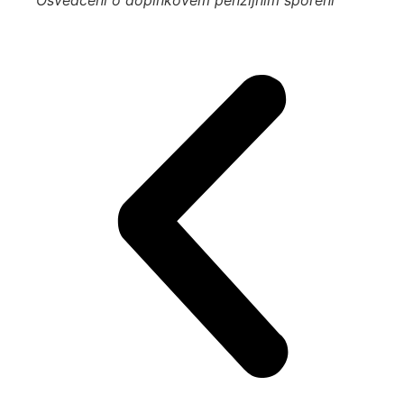
Osvědčení o doplňkovém penzíjním spoření