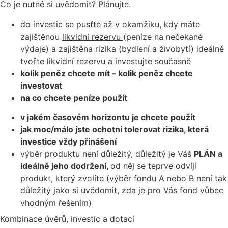
Co je nutné si uvědomit? Plánujte.
do investic se pusťte až v okamžiku, kdy máte
zajištěnou
likvidní rezervu
(peníze na nečekané
výdaje) a zajištěna rizika (bydlení a živobytí) ideálně
tvořte likvidní rezervu a investujte současně
kolik peněz chcete mít – kolik peněz chcete
investovat
na co chcete peníze použít
v jakém časovém horizontu je chcete použít
jak moc/málo jste ochotni tolerovat rizika, která
investice vždy přinášení
výběr produktu není důležitý, důležitý je Váš
PLÁN a
ideálně jeho dodržení,
od něj se teprve odvíjí
produkt, který zvolíte (výběr fondu A nebo B není tak
důležitý jako si uvědomit, zda je pro Vás fond vůbec
vhodným řešením)
Kombinace úvěrů, investic a dotací